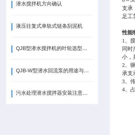
0～
潜水搅拌机方向确认
支承
足工
液压往复式单轨式链条刮泥机
性能
1、
QJB型潜水搅拌机的叶轮选型攻略
同时
小，
2、
QJB-W型潜水回流泵的用途与特点有哪些
承支
3、
4、
污水处理潜水搅拌器安装注意事项