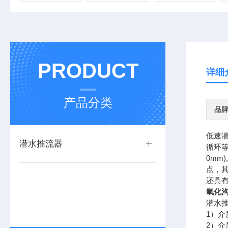
PRODUCT
详细
产品分类
品
低速
潜水推流器
循环等
0m
点，
还具有
氧化沟
潜水
1）介
2）介