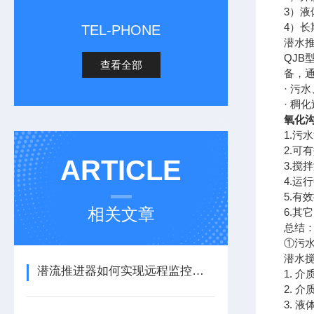
3）液
4）长
TEL-PHONE
潜水
QJ
查看全部
备，
· 污
· 稠
氧化沟
1.污
2.可
ARTICLE
3.搅
4.运
5.有
相关文章
6.其
总结
①污
潜水
潜流推进器如何实现远程监控与预测性维护？
1. 
2. 
3. 液