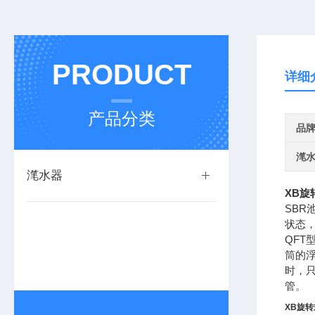
PRODUCT
详细
产品分类
品
滗
滗水器
XB旋
SB
状态
QF
筒的
时，
管。
XB旋