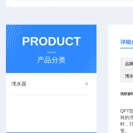
PRODUCT
详细
产品分类
品
滗
滗水器
浅析旋
QF
筒的
时，
管。