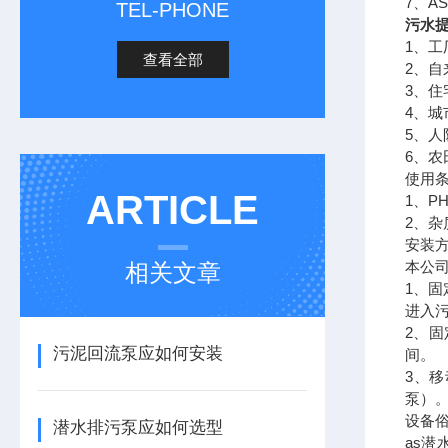
7、A
TEL-PHONE
污水
1、
查看全部
2、
3、
4、
5、
6、
使用
ARTICLE
1、P
2、杂
安装
本公司
相关文章
1、
进入
2、
污泥回流泵应如何安装
间。
3、
泵）
设备
潜水排污泵应如何选型
as