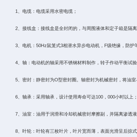
1、电缆：电缆采用水密电缆；
2、接线盒：接线盒是全封闭的，与周围液体和定子箱是隔离
3、电机：50Hz鼠笼式3相潜水异步电动机，F级绝缘，防护等
4、轴：电动机的轴采用不锈钢材料制作，转子作动平衡试验
5、密封：静密封为O型密封圈。轴密封为机械密封，将油室
6、轴承：采用轴承，设计使用寿命可达100，000小时以上
7、油室：油用于润滑和冷却机械密封摩擦副，并隔离渗透液
8、叶轮：叶轮有三枚叶片，叶片宽而薄，表面光滑呈后掠式