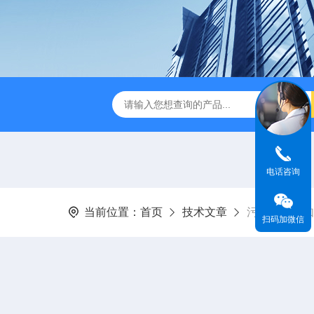
刮泥机
伞型双曲面立式搅拌机
WNG5二沉池刮吸泥机原
电话咨询
当前位置：
首页
技术文章
污泥回流泵如
扫码加微信