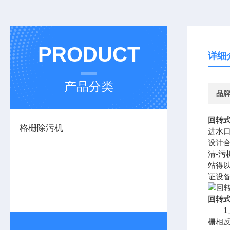
PRODUCT
详细
产品分类
品
回转
格栅除污机
进水
设计
清-
站得
证设
回转
1、
栅相反