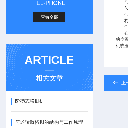
2、
TEL-PHONE
3、
4、
查看全部
构造
GS
在电
的位
机或
ARTICLE
相关文章
上
阶梯式格栅机
简述转鼓格栅的结构与工作原理