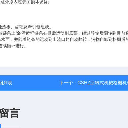
意外原因过载面损坏设备;
托渣板、齿耙及牵引链组成。
链条上除-污齿耙链条在栅后运动到底部，经过导轮后翻转到栅前
出水面，并随着链条的运动到出渣口处自动翻转，污物自卸到格栅后
连续循环进行。
回列表
下一个：
GSHZ回转式机械格栅机
留言