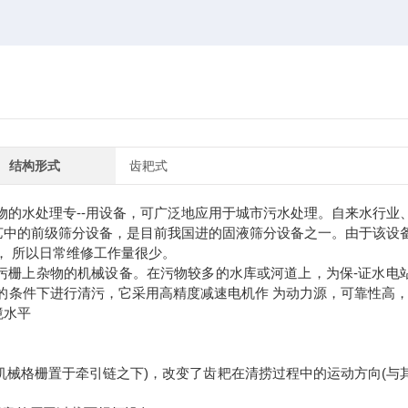
结构形式
齿耙式
物的水处理专--用设备，可广泛地应用于城市污水处理。自来水行业
艺中的前级筛分设备，是目前我国进的固液筛分设备之一。由于该设
， 所以日常维修工作量很少。
拦污栅上杂物的机械设备。在污物较多的水库或河道上，为保-证水电
的条件下进行清污，它采用高精度减速电机作 为动力源，可靠性高，
境水平
械格栅置于牵引链之下)，改变了齿耙在清捞过程中的运动方向(与