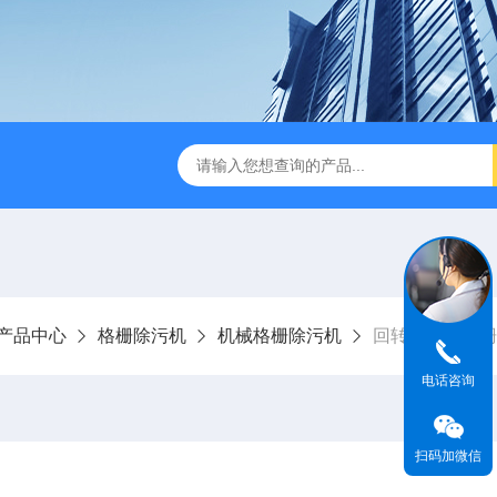
刮泥机
伞型双曲面立式搅拌机
WNG5二沉池刮吸泥机原
产品中心
格栅除污机
机械格栅除污机
回转式雨水格栅
电话咨询
扫码加微信