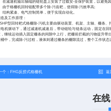
在减速机输出轴端的链轮盘上安装了过载安-全保护装置，以避免因
由于格栅机回转链配带多个除-污齿耙，使得除-污效率高;
结构紧凑、电气控制简单，便于实现自动化。
及工作原理：
HP型回转耙式格栅除-污机主要由驱动装置、机架、主轴、栅条、
机驱动下，通过减速机减速后，带动链轮与链条运动，固定在回转
置，继续运动插入固定栅条的间隙中上行，把栅前拦截的污物提升带
渣桶中，完成除-污过程，液体则通过栅条的栅隙流过，整个工作状态
一个：
FHG反捞式格栅机
返
在线