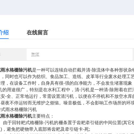
介绍
在线留言
牌
兰江
式雨水格栅除污机
是一种可以连续自动拦截并清-除流体中各种形状杂
口，同时也可以作为纺织、食品加工、造纸、皮革等行业废水处理工
合理，在设备工作时，自身具有很-强的自净能力，不会发生堵塞现象
污机的用途很广，特别是在水利工程中，清-污机是一种清-除附着在
以安-全、正常地运行，常需设置清污机，以便在不停机和不放空水库
备昼夜不停运转而无维护之烦恼。噪音极低，不会影响工作场所的环
式雨水格栅除污机
主要特点：
由于回转耙式格栅除-污机的栅条置于齿耙牵引链的中间位置(其它机
)，避免把硬物带入底部将齿耙及牵引链卡-死;