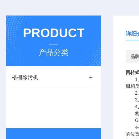
PRODUCT
详细
产品分类
品
回转
格栅除污机
1、
栅相反
2、
3、
4、
构造
GS
在电
的位