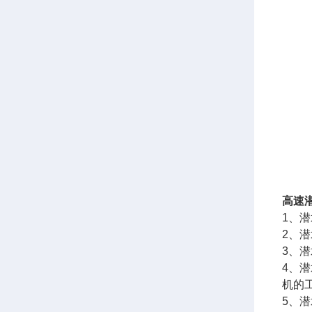
高速
1、
2、
3、
4、
机的
5、