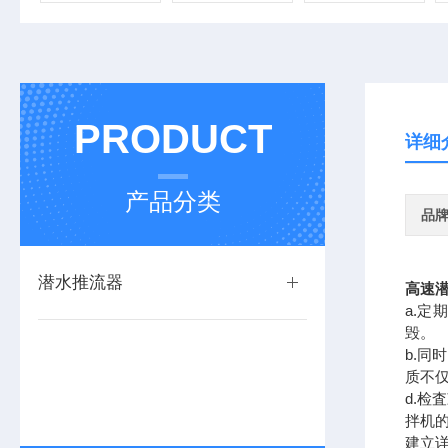
PRODUCT
详细
产品分类
品
潜水推流器
高速
a.
毁。
b.同
质不
d.检
拌机
建立