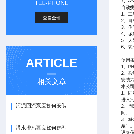
7、A
TEL-PHONE
自动
1、
查看全部
2、
3、
4、
5、
6、
ARTICLE
使用
1、P
2、杂
安装
相关文章
本公司
1、
进入
污泥回流泵应如何安装
2、
间。
3、
泵）
潜水排污泵应如何选型
设备