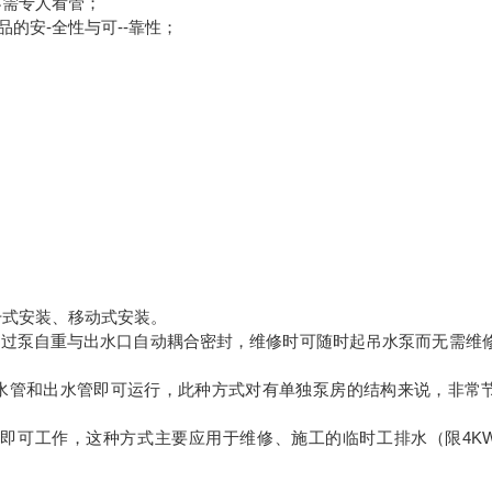
不需专人看管；
的安-全性与可--靠性；
干式安装、移动式安装。
通过泵自重与出水口自动耦合密封，维修时可随时起吊水泵而无需维
水管和出水管即可运行，此种方式对有单独泵房的结构来说，非常
即可工作，这种方式主要应用于维修、施工的临时工排水（限4K