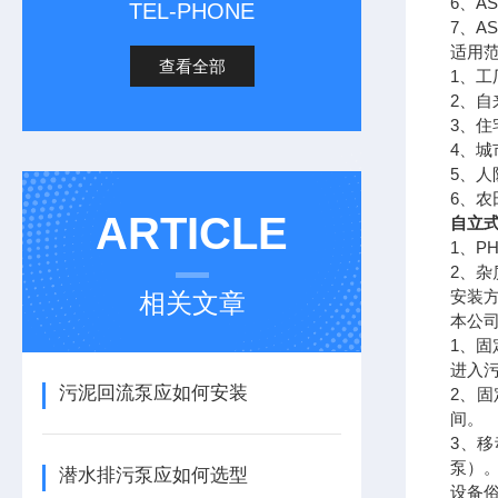
6、
TEL-PHONE
7、A
适用
查看全部
1、
2、
3、
4、
5、
6、
ARTICLE
自立
1、P
2、杂
安装
相关文章
本公司
1、
进入
污泥回流泵应如何安装
2、
间。
3、
泵）
潜水排污泵应如何选型
设备