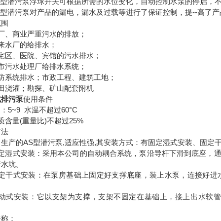
AS型潜污泵浮球开关可根据所需的水位变化，自动控制水泵的停启，
S型潜污泵对产品的漏电，漏水及过载等进行了保证控制，提--高了产品
范围
工厂、商业严重污水的排放；
自来水厂的给排水；
住宅区、医院、宾馆的污水排水；
城市污水处理厂给排水系统；
人防系统排水；市政工程、建筑工地；
农田浇灌；勘探、矿山配套附机
式排污泵
使用条件
H：5~9 水温不超过60°C
质含量(重量比)不超过25%
方法
生产的AS型潜污泵,适应性强,其安装方式：有固定湿式安装、固定
固定湿式安装：采用本公司的自动耦合系统，泵沿导杆下滑到底座，
污水坑。
固定干式安装：在泵房基础上固定好支撑底座，装上水泵，连接好进
移动式安装：它以支架为支撑，支架不固定在基础上，接上出水软管
。
俗称：