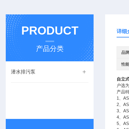
PRODUCT
详细
产品分类
品
性
潜水排污泵
自立
户选
产品
1、A
2、
3、A
4、
5、