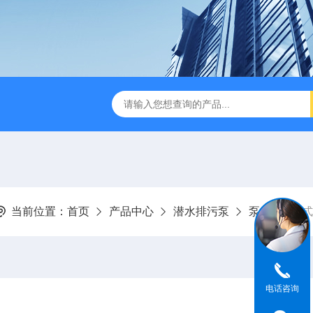
刮泥机
伞型双曲面立式搅拌机
WNG5二沉池刮吸泥机原
当前位置：
首页
产品中心
潜水排污泵
泵
自立式
电话咨询