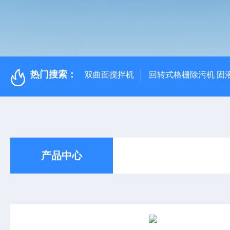
热门搜索：
双曲面搅拌机
回转式格栅除污机 固
产品中心