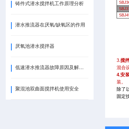
SBJ3
铸件式潜水搅拌机工作原理分析
SBJ3
SBJ4
潜水推流器在厌氧/缺氧区的作用
厌氧池潜水搅拌器
3.
搅
低速潜水推流器故障原因及解决方法
混合
4.
安
装。
聚混池双曲面搅拌机使用安全
除了
固定