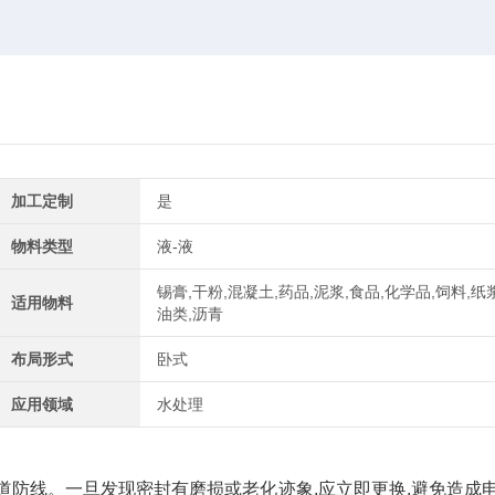
加工定制
是
物料类型
液-液
锡膏,干粉,混凝土,药品,泥浆,食品,化学品,饲料,纸浆
适用物料
油类,沥青
布局形式
卧式
应用领域
水处理
 道防线。一旦发现密封有磨损或老化迹象,应立即更换,避免造成