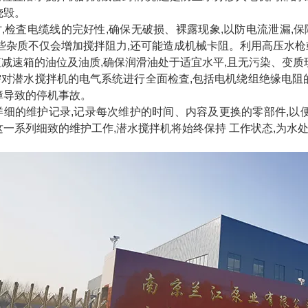
烧毁。
同时,检査电缆线的完好性,确保无破损、裸露现象,以防电流泄漏,
这些杂质不仅会增加搅拌阻力,还可能造成机械卡阻。利用高压水
检査减速箱的油位及油质,确保润滑油处于适宜水平,且无污染、变
还需对潜水搅拌机的电气系统进行全面检査,包括电机绕组绝缘电阻
障导致的停机事故。
详细的维护记录,记录每次维护的时间、内容及更换的零部件,以
这一系列细致的维护工作,潜水搅拌机将始终保持 工作状态,为水