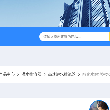
刮泥机
伞型双曲面立式搅拌机
WNG5二沉池刮吸泥机原
产品中心
潜水推流器
高速潜水推流器
酸化水解池潜水