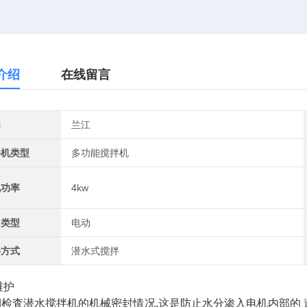
介绍
在线留言
牌
兰江
拌机类型
多功能搅拌机
机功率
4kw
力类型
电动
拌方式
潜水式搅拌
维护
定期检査潜水搅拌机的机械密封情况,这是防止水分渗入电机内部的