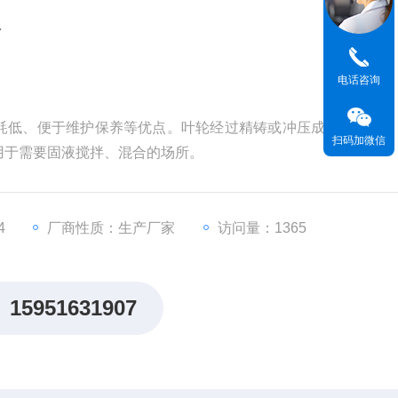
器
电话咨询
耗低、便于维护保养等优点。叶轮经过精铸或冲压成型,精度高
扫码加微信
用于需要固液搅拌、混合的场所。
4
厂商性质：生产厂家
访问量：1365
15951631907