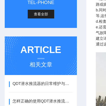
TEL-PHONE
路或
b.
查看全部
等,
d.
e.
气故
建立
通过
ARTICLE
相关文章
QDT潜水推流器的日常维护与故障排除指南
怎样正确的使用QDT潜水推流器呢