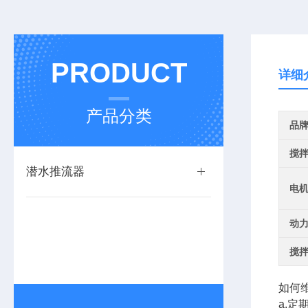
PRODUCT
详细
产品分类
品
搅
潜水推流器
电
动
搅
如何
a.