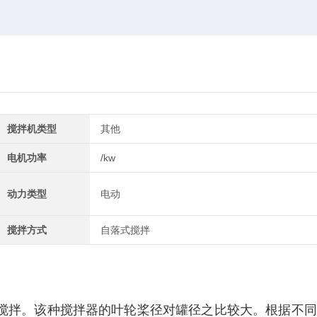
搅拌机类型
其他
电机功率
/kw
动力类型
电动
搅拌方式
自落式搅拌
拌。该种搅拌器的叶轮桨径对罐径之比较大。根据不同