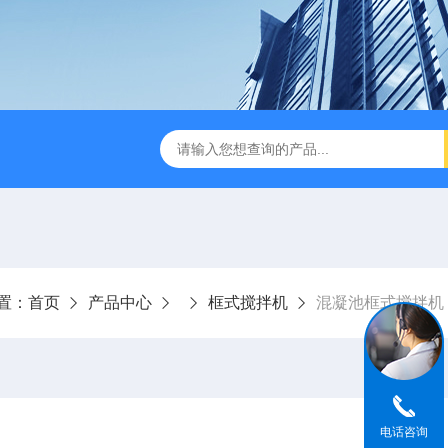
刮泥机
伞型双曲面立式搅拌机
WNG5二沉池刮吸泥机原
置：
首页
产品中心
框式搅拌机
混凝池框式搅拌机
电话咨询