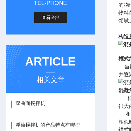
TEL-PHONE
的物
物料
查看全部
领域
构造
ARTICLE
框式
当
并逐
相关文章
混凝
框式
双曲面搅拌机
很大
框式
相似
浮筒搅拌机的产品特点有哪些
锚式