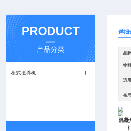
PRODUCT
详细
产品分类
品
物
框式搅拌机
适
布
混凝
框式