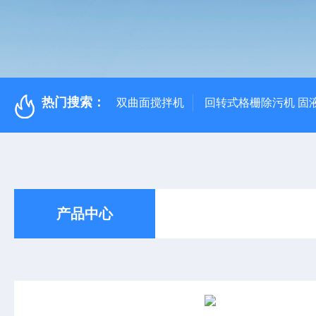
热门搜索：
双曲面搅拌机
回转式格栅除污机 固
产品中心