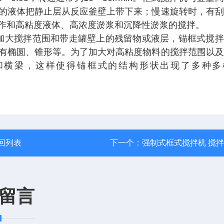
的液体把静止层从反应釜壁上带下来；慢速旋转时，有刮
作和高粘度液体、高浓度淤浆和沉降性淤浆的搅拌。
大搅拌范围和带走罐壁上的残留物或液层，锚框式搅拌
有椭圆、锥形等。为了加大对高粘度物料的搅拌范围以及
和横梁，这样使得锚框式的结构形状出现了多种多
回列表
下一个：
强制式框式搅拌机 搅
留言