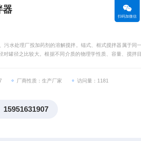
拌器
扫码加微信
厂、污水处理厂投加药剂的溶解搅拌。锚式、框式搅拌器属于同
径对罐径之比较大。根据不同介质的物理学性质、容量、搅拌
生产效率能起到很大的作用。
7
厂商性质：生产厂家
访问量：1181
15951631907