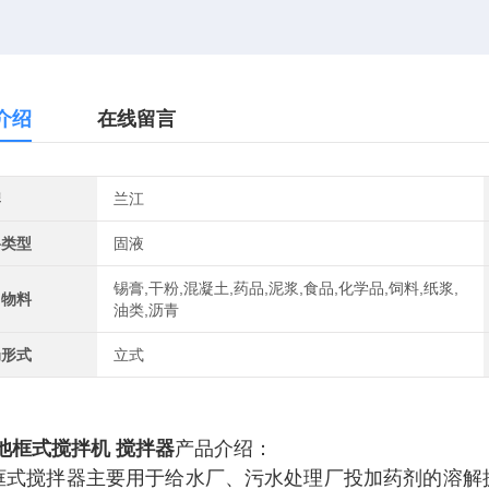
介绍
在线留言
牌
兰江
料类型
固液
锡膏,干粉,混凝土,药品,泥浆,食品,化学品,饲料,纸浆,
用物料
油类,沥青
局形式
立式
池框式搅拌机 搅拌器
产品介绍：
搅拌器主要用于给水厂、污水处理厂投加药剂的溶解搅