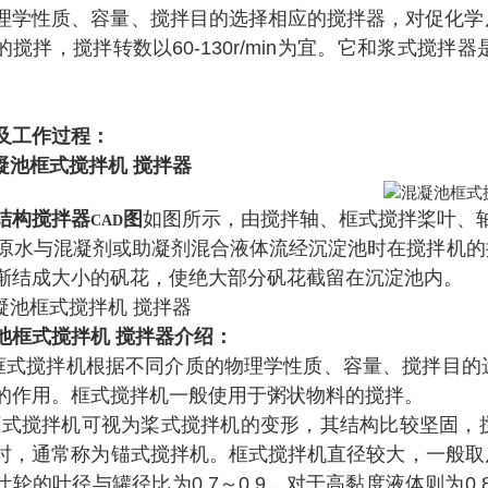
理学性质、容量、搅拌目的选择相应的搅拌器，对促化学
的搅拌，搅拌转数以60-130r/min为宜。它和浆式
。
及工作过程：
结构搅拌器
图
如图所示，由搅拌轴、框式搅拌桨叶、
CAD
原水与混凝剂或助凝剂混合液体流经沉淀池时在搅拌机的
渐结成大小的矾花，使绝大部分矾花截留在沉淀池内。
池框式搅拌机 搅拌器
介绍：
搅拌机根据不同介质的物理学性质、容量、搅拌目的选
的作用。框式搅拌机一般使用于粥状物料的搅拌。
搅拌机可视为桨式搅拌机的变形，其结构比较坚固，搅
时，通常称为锚式搅拌机。框式搅拌机直径较大，一般取反应器内
叶轮的叶径与罐径比为0.7～0.9，对于高黏度液体则为0.8