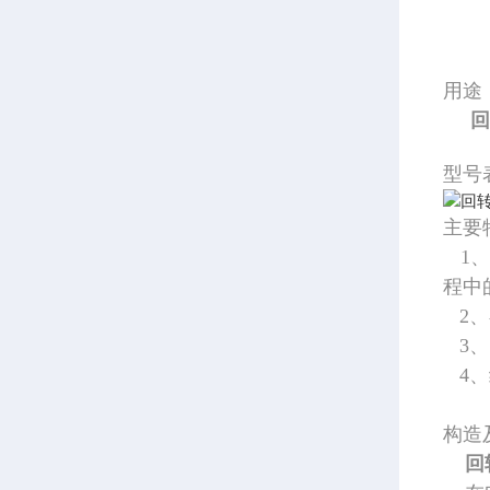
用途
回
型号
主要
1、
程中
2、
3、
4、
构造
回