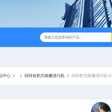
刮泥机
伞型双曲面立式搅拌机
WNG5二沉池刮吸泥机原
品中心
回转齿耙式格栅清污机
回转耙式格栅清污机 G