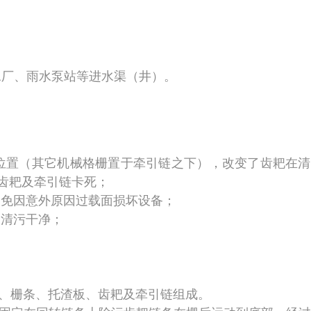
水厂、雨水泵站等进水渠（井）。
位置（其它机械格栅置于牵引链之下），改变了齿耙在清
齿耙及牵引链卡死；
免因意外原因过载面损坏设备；
，清污干净；
、栅条、托渣板、齿耙及牵引链组成。