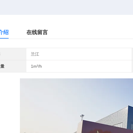
介绍
在线留言
牌
兰江
理量
1m³/h