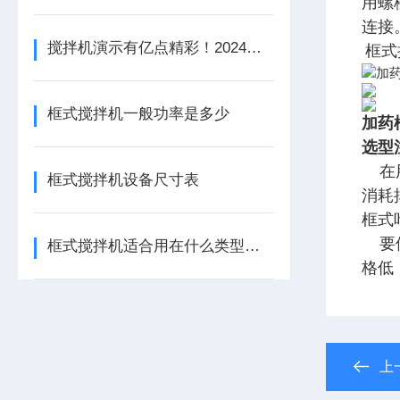
用螺
连接
搅拌机演示有亿点精彩！2024上海环博会：还得是兰江水处理
框式
框式搅拌机一般功率是多少
加药
选
型
在用
框式搅拌机设备尺寸表
消耗
框式
要使
框式搅拌机适合用在什么类型的池子
格低
上