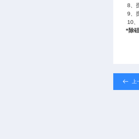
8、
9、
10
*除
上