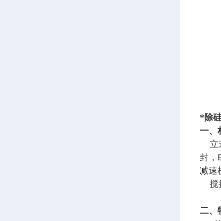
*除
一、
立式
封，
减速
搅拌
二、