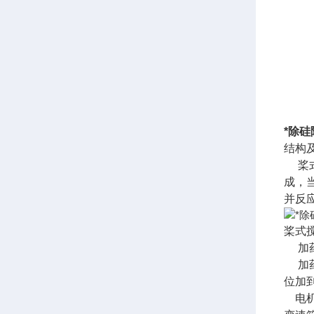
*除
结构
桨式
成，
并反
桨式
加药
加药
位加
电机