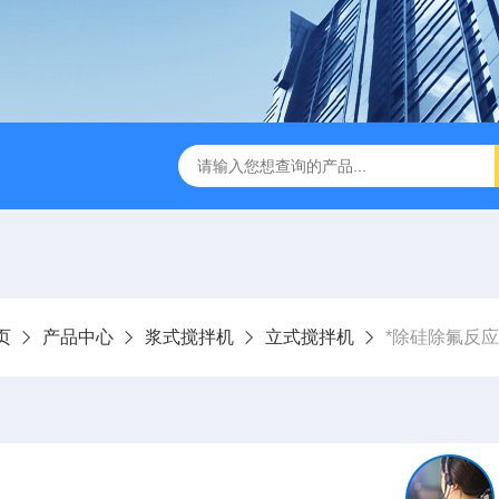
刮泥机
伞型双曲面立式搅拌机
WNG5二沉池刮吸泥机原
页
产品中心
浆式搅拌机
立式搅拌机
*除硅除氟反