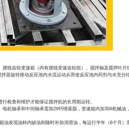
摆线齿轮变速箱（内有摆线变速齿轮组）、搅拌轴及搅拌叶片
搅拌器旋转推动反应池内水流运动从而使反应池内药剂与水充分
。
进行检查和维护才能保证搅拌机的长周期运转。
机轴承和中间轴承需加2#钙锂基脂，变速箱内加30#机械油
箱油发现油杯内缺油则随时补加润滑油，每运行半年（6个月）