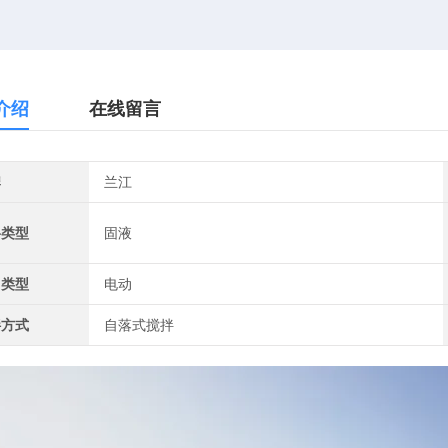
介绍
在线留言
牌
兰江
料类型
固液
力类型
电动
拌方式
自落式搅拌