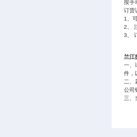
按手
订货说
1、
2、
3、
兰江
一、
件，
二、
公司
三、