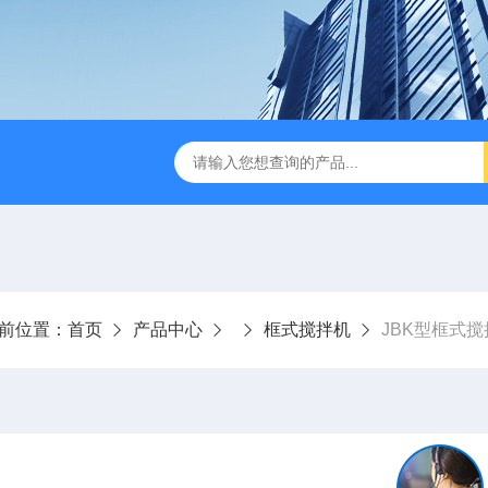
刮泥机
伞型双曲面立式搅拌机
WNG5二沉池刮吸泥机原
前位置：
首页
产品中心
框式搅拌机
JBK型框式搅