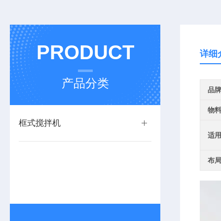
PRODUCT
详细
产品分类
品
物
框式搅拌机
适
布