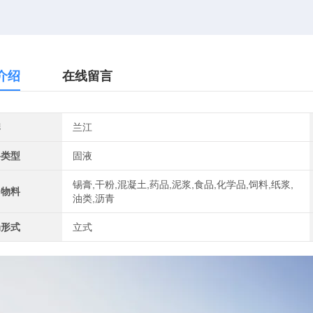
介绍
在线留言
牌
兰江
料类型
固液
锡膏,干粉,混凝土,药品,泥浆,食品,化学品,饲料,纸浆,
用物料
油类,沥青
局形式
立式