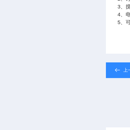
3、
4、
5、
上