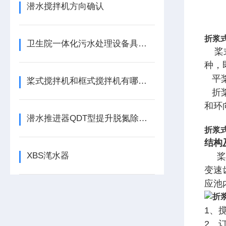
潜水搅拌机方向确认
折浆
卫生院一体化污水处理设备具有的污水处理工艺
桨式
种，
平桨
桨式搅拌机和框式搅拌机有哪些区别
折桨
和环
潜水推进器QDT型提升脱氮除磷效率的作用机制与优化策略
折浆
结构
XBS滗水器
桨式
变速
应池
1、
2、