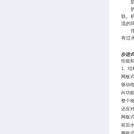
轨。
流的
有过
步进
性能
1、结
网板
驱动
向功
整个
还应
网板
前后
网板式