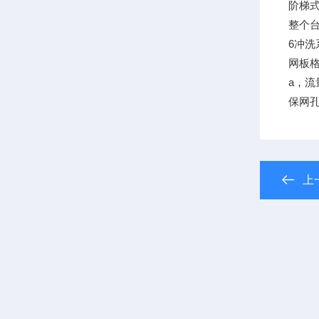
阶梯式
整个
6冲洗
网板
a，流
保网孔
上