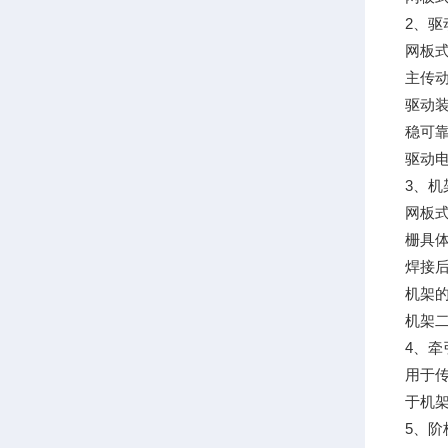
2、驱
网板
主传
驱动
稳可靠
驱动电
3、机
网板
栅具体
焊接
机架
机架
4、牵
用于
于机
5、阶