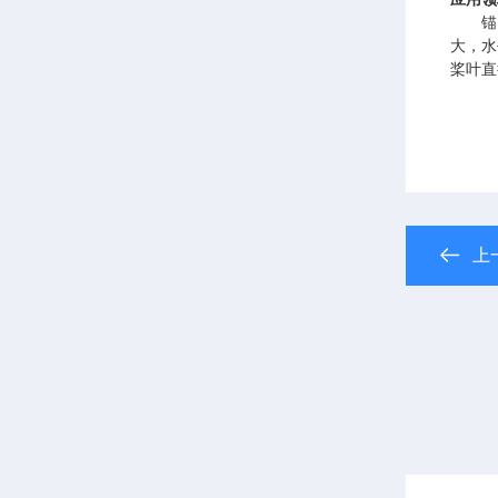
锚框
大，水
桨叶直
上