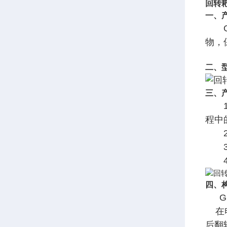
回转
一、
GS
物，
二、
三、
1、
程中
2、
3、
4、
四、
GS
在电
后翻