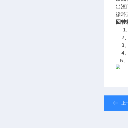
出渣
循环
回转
1、
2、
3、
4、
5、
上