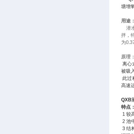
塘增
用途
潜水
拌，
为0.
原理
离心
被吸
此过
高速
QX
特点
1 
2 
3 