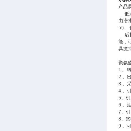
产品
低速
由潜水
m)
后掠
能，
具搅
聚氨
1、
2 、
3 
4 
5、
6 
7、
8、
9 、