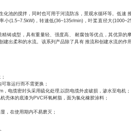
化池的搅拌，同时也可用于河流防冻，景观水循环等。低速 
.5kW)，转速低(36~135r/min)，叶桨直径大(1000~25
精铸成型，具有重量轻、强度高、 耐腐蚀等优点，其优异的
创建出柔和的水流。该系列产品除了具有 推流和创建水流的作
象；
时内可靠运行而不需更换；
.5m，电缆密封头采用硫化处理,以防电缆外皮破损，渗水至电机；
电机壳体的底漆为PVC环氧树脂，面为氯化橡胶涂料；
明显，在使用期内不易磨灭；