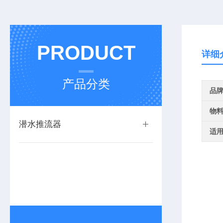
PRODUCT
详细
产品分类
品
物
潜水推流器
适