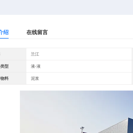
介绍
在线留言
牌
兰江
料类型
液-液
用物料
泥浆