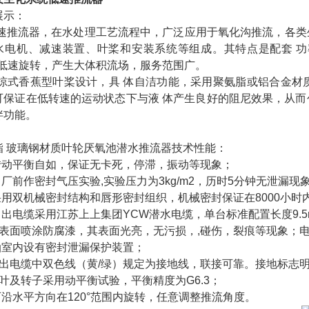
展示：
推流器，在水处理工艺流程中，广泛应用于氧化沟推流，各类生
电机、减速装置、叶桨和安装系统等组成。其特点是配套 功率小(1.5~7
， 低速旋转，产生大体积流场，服务范围广。
式香蕉型叶桨设计，具 体自洁功能，采用聚氨脂或铝合金材质
可保证在低转速的运动状态下与液 体产生良好的阻尼效果，从而
拌功能。
酯 玻璃钢材质叶轮厌氧池潜水推流器技术性能：
 转动平衡自如，保证无卡死，停滞，振动等现象；
出厂前作密封气压实验,实验压力为3kg/m2，历时5分钟无泄漏现
、采用双机械密封结构和唇形密封组织，机械密封保证在8000小
、引出电缆采用江苏上上集团YCW潜水电缆，单台标准配置长度9
机表面喷涂防腐漆，其表面光亮，无污损，,碰伤，裂痕等现象；
、油室内设有密封泄漏保护装置；
引出电缆中双色线（黄/绿）规定为接地线，联接可靠。接地标志
桨叶及转子采用动平衡试验，平衡精度为G6.3；
可沿水平方向在120°范围内旋转，任意调整推流角度。