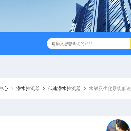
刮泥机
伞型双曲面立式搅拌机
WNG5二沉池刮吸泥机原
中心
潜水推流器
低速潜水推流器
水解及生化系统低速