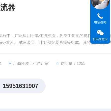
推流器
电话咨询
流程中，广泛应用于氧化沟推流，各类生化池的搅拌，同时也
扫码加微信
潜水电机、减速装置、叶桨和安装系统等组成。其特点是配套 
in)，叶桨直径大(1000~2500mm)， 低速旋转，产生大体积流场，
4
厂商性质：生产厂家
访问量：1255
15951631907