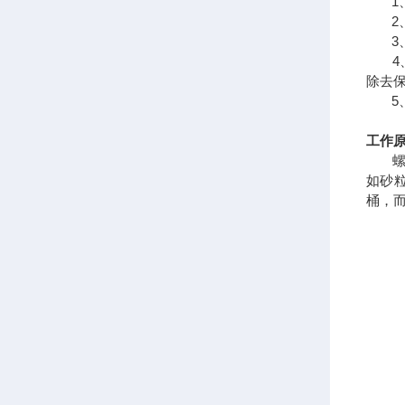
1、
2、
3、
4、
除去
5、
工作
螺旋
如砂
桶，