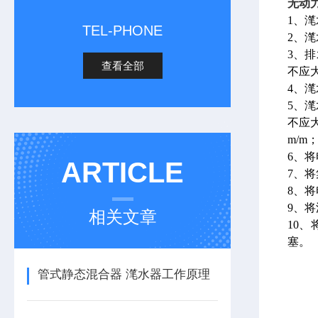
无动
1、
TEL-PHONE
2、
3、
查看全部
不应
4、滗
5、
不应大
m/m
6、
ARTICLE
7、
8、
9、
相关文章
10
塞。
管式静态混合器 滗水器工作原理