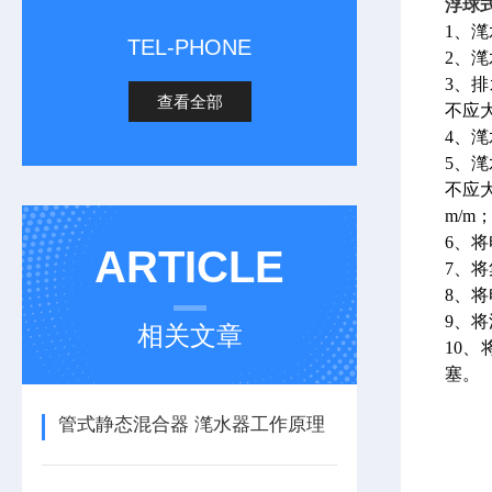
浮球
1、
TEL-PHONE
2、
3、
查看全部
不应
4、滗
5、
不应大
m/m
6、
ARTICLE
7、
8、
9、
相关文章
10
塞。
管式静态混合器 滗水器工作原理