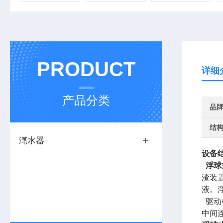
PRODUCT
详细
产品分类
品
结
滗水器
设备
浮球
渣装
液。
驱动
中间