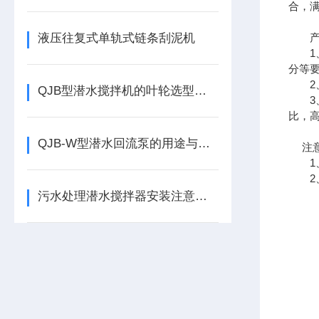
合，
液压往复式单轨式链条刮泥机
产
1、
分等
2、
QJB型潜水搅拌机的叶轮选型攻略
3、
比，
QJB-W型潜水回流泵的用途与特点有哪些
注意
1、
2、
污水处理潜水搅拌器安装注意事项