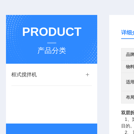
PRODUCT
详细
产品分类
品
物
框式搅拌机
适
布
双层折
1、
目的
2、