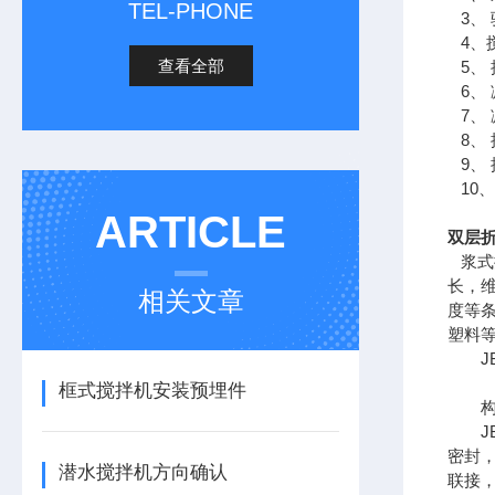
TEL-PHONE
3、 
4、
查看全部
5、
6、
7、
8、
9、
10
ARTICLE
双层折
浆式
长，
相关文章
度等
塑料
JB
框式搅拌机安装预埋件
构造
JB
密封
潜水搅拌机方向确认
联接