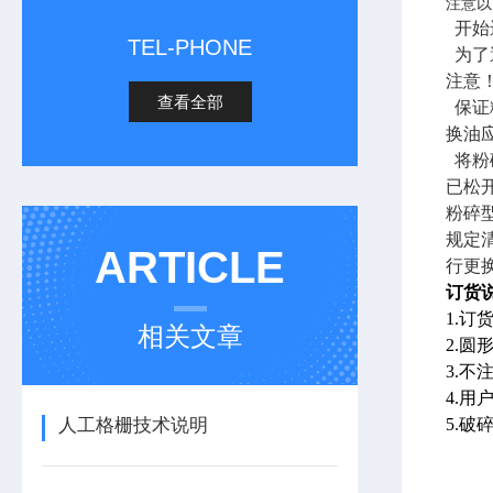
注意以
开始
TEL-PHONE
为了
注意
查看全部
保证
换油
将粉
已松
粉碎
规定
ARTICLE
行更
订货说
1.
相关文章
2.
3.
4.
人工格栅技术说明
5.