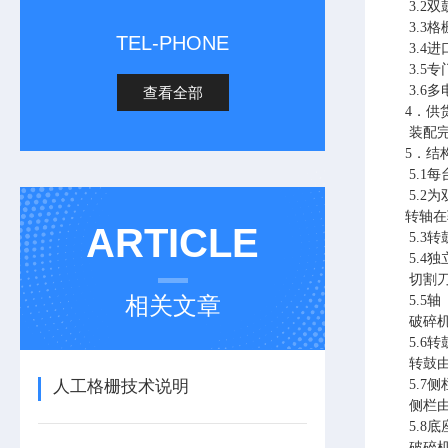
3.2
3.3
TEL-PHONE
3.4
3.5
3.6
查看全部
4．供
装配完
5．结
5.1
5.2
转轴在
ARTICLE
5.3
5.4
切割刀
相关文章
5.5轴
破碎机
5.6
转鼓由
人工格栅技术说明
5.7侧
侧栏由
5.8
破碎机