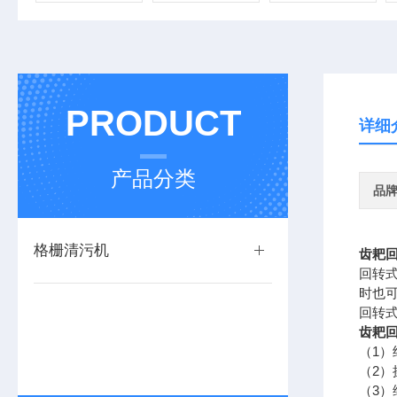
PRODUCT
详细
产品分类
品
格栅清污机
齿耙
回转
时也
回转
齿耙
（1
（2
（3