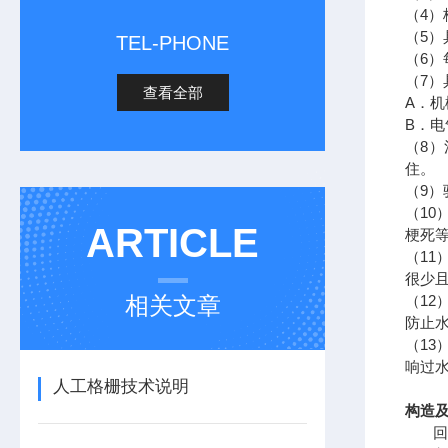
（4
（5
TEL-PHONE
（6）
（7
查看全部
A．
B．
（8
住。
（9
（1
ARTICLE
梗死
（1
很少
相关文章
（1
防止
（1
响过
人工格栅技术说明
构造
回转