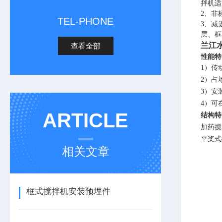
拌机适
2、非
TEL-PHONE
3、减
层、框
兰江
查看全部
性能特
1）传
2）占
3）安
4）可
ARTICLE
结构特
加药搅
平桨式
相关文章
框式搅拌机安装预埋件