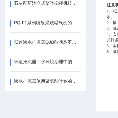
石灰配药池立式桨叶搅拌机技术描述
注意
1、
示。
PQ-FT系列喷泉景观曝气机的实用性
2、输
3、
4、
并拧
低速潜水推进器QJB型满足不同的水下任务需求
5、
6、
低速推流器：水环境治理中的水流循环助力设备
潜水推流器使用聚氨酯叶轮的优点