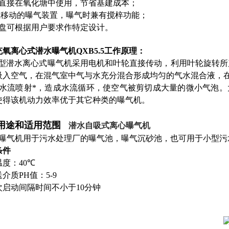
可直接在氧化塘中使用，节省基建成本；
 立移动的曝气装置，曝气时兼有搅梓功能；
底盘可根据用户要求作
特定
设计。
充氧离心式潜水曝气机
QXB5.5
工作原理：
B型潜水离心式曝气机采用电机和叶轮直接传动，利用叶轮旋转所
吸入空气，在混气室中气与水充分混合形成均匀的气水混合液
水流喷射*，造成水流循环，使空气被剪切成大量的微小气泡。
使得该机动力效率优于其它种类的曝气机。
用途和适用范围
潜水自吸式离心曝气机
曝气机用于污水处理厂的曝气池，曝气沉砂池，也可用于小型污
条件
度：40
℃
介质PH值：5-9
次启动间隔时间不小于10分钟