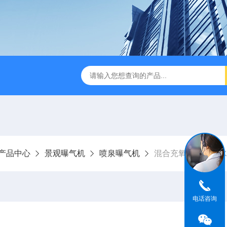
刮泥机
伞型双曲面立式搅拌机
WNG5二沉池刮吸泥机原
产品中心
景观曝气机
喷泉曝气机
混合充氧离心式潜水
电话咨询