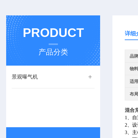
PRODUCT
详细
产品分类
品
物
景观曝气机
适
布
混合
1、
2、
3、