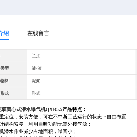
介绍
在线留言
牌
兰江
料类型
液-液
用物料
泥浆
局形式
卧式
充氧离心式潜水曝气机
QXB5.5
产
品特点：
自重定位，安装方便，可在不中断工艺运行的状态下自由布置
设计结构紧凑，利用自吸功能无需外接气源；
主机潜水作业减少占地面积，噪音小；