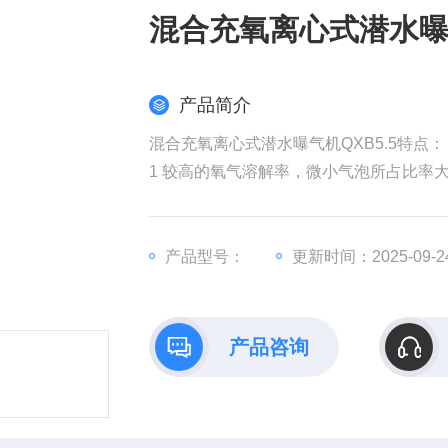
混合充氧离心式潜水
产品简介
混合充氧离心式潜水曝气机QXB5.5特点：
1 较高的氧气溶解率，微小气泡所占比率
2 池中无死区，夹带气泡的水平曝气流能
3 结构简单、紧凑、机组寿命长，能承受
与密封件接触，这些都保证曝气机在24小
产品型号：
更新时间：2025-09-2
4 节省工程投资，无需提供气源，省去鼓
产品咨询