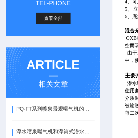
4、
TEL-PHONE
5、
6、
查看全部
混合
QX
空而
由于
中，
ARTICLE
主要
相关文章
潜水
使用
介质温
被输送
PQ-FT系列喷泉景观曝气机的实用性
每二
浮水喷泉曝气机和浮筒式潜水曝气机主要区别