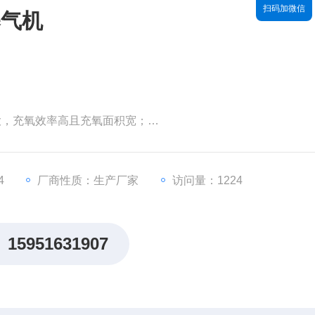
扫码加微信
曝气机
大，充氧效率高且充氧面积宽；
*冲刷池底的每个角落；
大负荷的轴承，采用油浴的转轴密封和吸入叶轮腔的空气防止工
 时连续工作
4
厂商性质：生产厂家
访问量：1224
风机，安装方便
15951631907