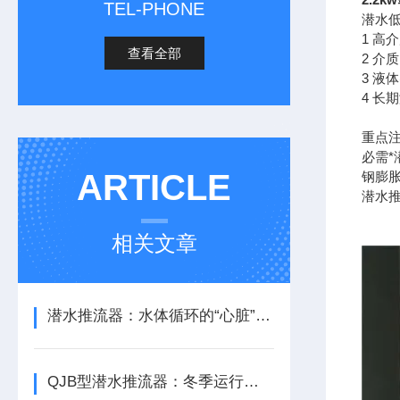
TEL-PHONE
潜水
1 高
查看全部
2 介质
3 液体
4 长
重点
必需*
ARTICLE
钢膨胀
潜水推
相关文章
潜水推流器：水体循环的“心脏”与生化反应的推动者
QJB型潜水推流器：冬季运行的“防冻策略”