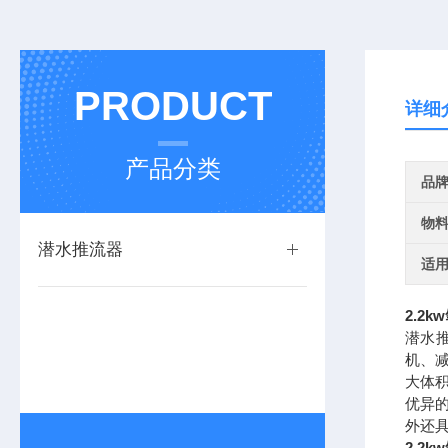
PRODUCT
详细
产品分类
品
物
潜水推流器
适
2.2
潜水
机、减
大体
优异
外还
2.2