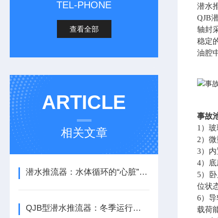
TEL-PHONE
潜水
QJ
查看全部
轴封
稳定
油腔
ARTICLE
事故
1）
相关文章
2）
3）
4）
潜水推流器：水体循环的“心脏”与生化反应的推动者
5）
位状
6）
QJB型潜水推流器：冬季运行的“防冻策略”
载荷