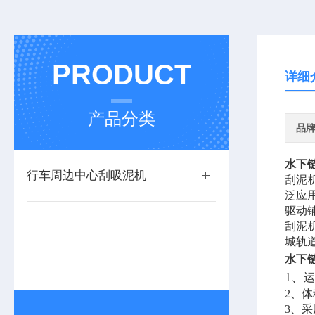
PRODUCT
详细
产品分类
品
水下
行车周边中心刮吸泥机
刮泥
泛应
驱动
刮泥
城轨
水下
1、
运
2、
3、