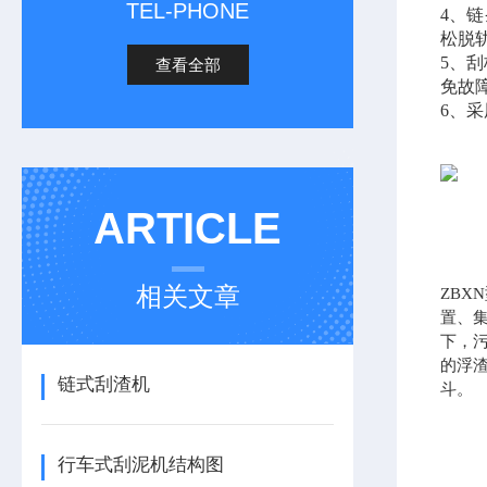
TEL-PHONE
4、
松脱
5、
查看全部
免故
6、
ARTICLE
相关文章
ZB
置、
下，
的浮
链式刮渣机
斗。
行车式刮泥机结构图