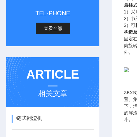
悬挂式
1）
TEL-PHONE
2）
3）
查看全部
构造
固定
筒旋
外。
ARTICLE
相关文章
ZB
置、
下，
的浮
链式刮渣机
斗。