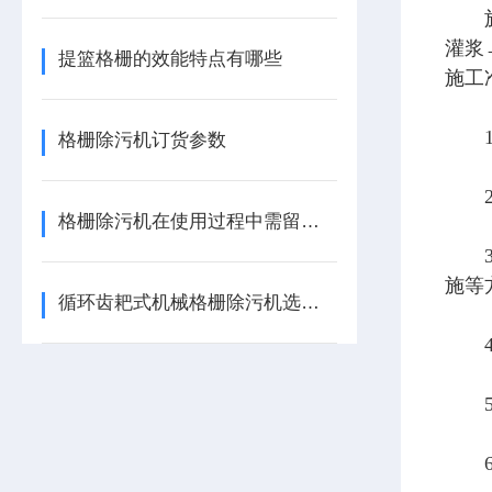
施工
灌浆
提篮格栅的效能特点有哪些
施工
1）
格栅除污机订货参数
2）
格栅除污机在使用过程中需留意这些细节
3）
施等
循环齿耙式机械格栅除污机选型方案
4）
5）
6）