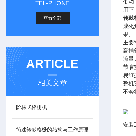
带动
TEL-PHONE
用下
转鼓
查看全部
成死
果。
主要
高捕
流量
ARTICLE
节省
易维
相关文章
整机
不会
阶梯式格栅机
安装
简述转鼓格栅的结构与工作原理