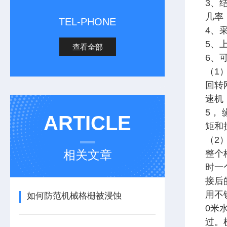
3、
几率
TEL-PHONE
4、
5、
查看全部
6、
（1
回转
速机
5，
ARTICLE
矩和
（2
相关文章
整个
时一
接后
用不
如何防范机械格栅被浸蚀
0米
过。