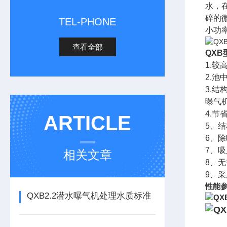
水，
碎的
TEL-PHONE
小功
查看全部
QX
1.
2.
3.
曝气机
4.节
ARTICLE
5、
6、
7、
相关文章
8、
9、
性能
QXB2.2潜水曝气机处理水质标准