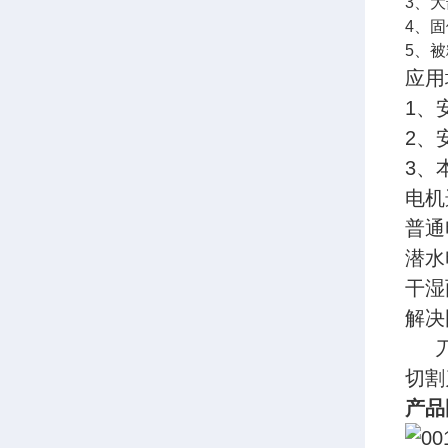
3、
4、
5、
应用
1、
2、
3、
电机
普通
潜水
干湿
解决
刀片
切割
产品