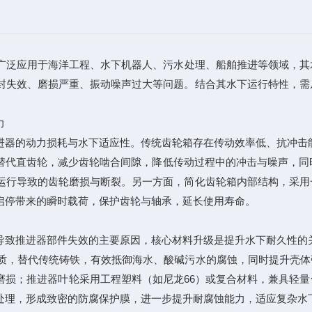
广泛应用于海洋工程、水下机器人、污水处理、船舶推进等领域，其
封失效、磨损严重、振动噪声过大等问题。结合其水下运行特性，需
力
器的动力损耗与水下适应性。传统齿轮箱存在传动效率低、抗冲击
齿轮，减少齿轮啮合间隙，降低传动过程中的冲击与噪声，同时提升
运行导致的齿轮磨损与断裂。另一方面，简化齿轮箱内部结构，采用
启停带来的瞬时载荷，保护齿轮与轴承，延长使用寿命。
致推进器部件失效的主要原因，核心材料升级是提升水下耐久性的
质，替代传统铸铁，有效抵御海水、酸碱污水的腐蚀，同时提升壳体
磨损；推进器叶轮采用工程塑料（如尼龙66）或复合材料，兼具轻
处理，形成致密的防腐保护膜，进一步提升耐腐蚀能力，适应复杂水