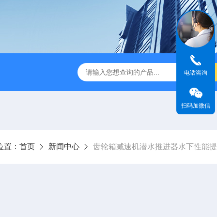
刮泥机
伞型双曲面立式搅拌机
WNG5二沉池刮吸泥机原
电话咨询
扫码加微信
位置：
首页
新闻中心
齿轮箱减速机潜水推进器水下性能提