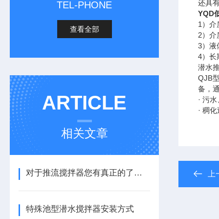
还具有
TEL-PHONE
YQD
1）介
查看全部
2）介
3）液
4）长
潜水
QJ
备，
ARTICLE
· 污
· 稠
相关文章
对于推流搅拌器您有真正的了解过吗？
上
特殊池型潜水搅拌器安装方式