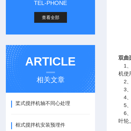
TEL-PHONE
查看全部
ARTICLE
双曲
1、
机使
相关文章
2、
3、
4、
桨式搅拌机轴不同心处理
5、
6、
叶轮
框式搅拌机安装预埋件