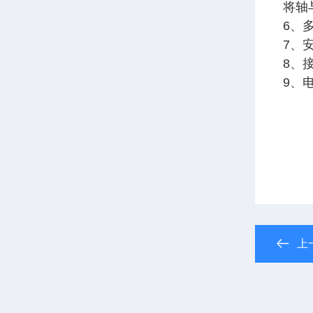
将轴
6、
7、
8、
9、
上