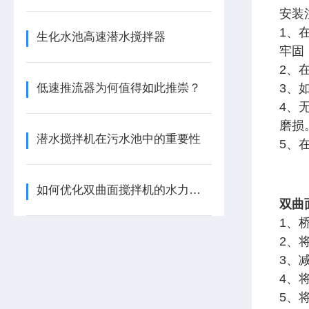
安装
1、
生化水池高速潜水搅拌器
牢固
2、
低速推流器为何值得如此推崇？
3、
4、
磨损
潜水搅拌机在污水池中的重要性
5、
如何优化双曲面搅拌机的水力性能
双曲
1、
2、
3、
4、
5、