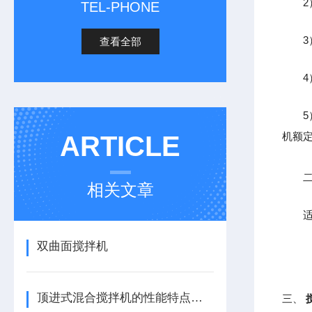
2）
TEL-PHONE
3）
查看全部
4）
5）
机额
ARTICLE
二
相关文章
适用
双曲面搅拌机
顶进式混合搅拌机的性能特点，一看便知
三、