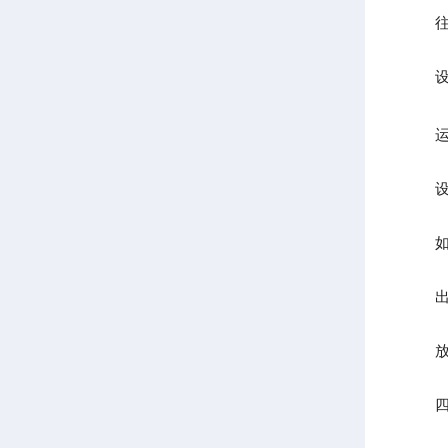
往料
设备
运行
设备
如有
出
放出
四