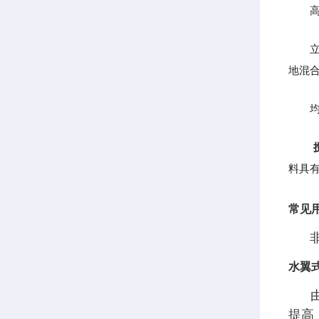
高效
立式
地混
均质
料具
常见
非常
水翼
由于
提高