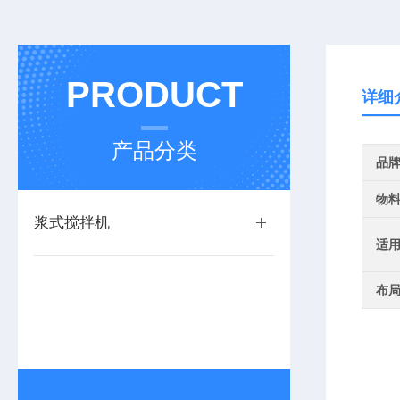
PRODUCT
详细
产品分类
品
物
浆式搅拌机
适
布