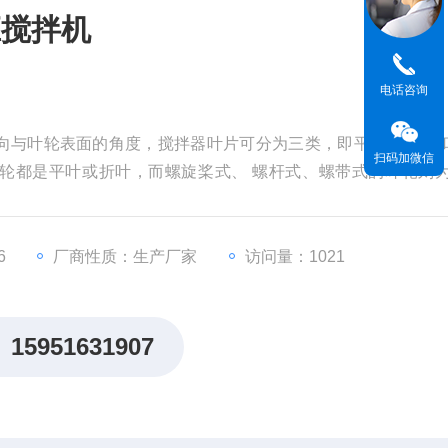
应搅拌机
电话咨询
向与叶轮表面的角度，搅拌器叶片可分为三类，即平叶、折叶
扫码加微信
轮都是平叶或折叶，而螺旋桨式、 螺杆式、螺带式的叶轮则
并均匀混合的器件。
6
厂商性质：生产厂家
访问量：1021
15951631907