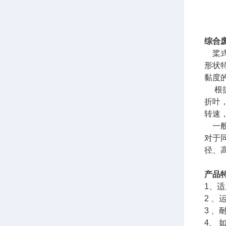
综合
桨式
形状
黏度
根据
折叶
转速
一般
对于
径、
产品
1、
2 
3 、
4、