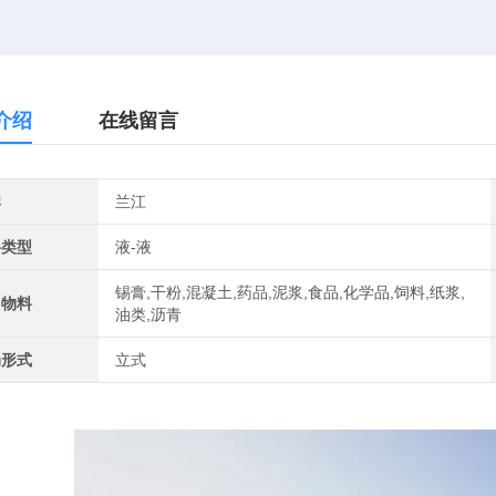
介绍
在线留言
牌
兰江
料类型
液-液
锡膏,干粉,混凝土,药品,泥浆,食品,化学品,饲料,纸浆,
用物料
油类,沥青
局形式
立式