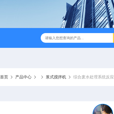
刮泥机
伞型双曲面立式搅拌机
WNG5二沉池刮吸泥机原
首页
产品中心
浆式搅拌机
综合废水处理系统反应