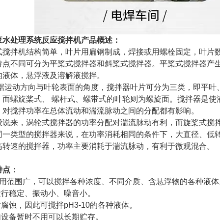
废水处理系统反应搅拌机
产品概述：
搅拌机结构简单，叶片用扁钢制成，焊接或用螺栓固定，叶片数
特点不同可分为平桨式搅拌器和斜桨式搅拌器。平桨式搅拌器产
的液体，悬浮液及溶解液搅拌。
运动方向与叶轮表面的角度，搅拌器叶片可分为三类，即平叶、
，而螺旋桨式、 螺杆式、螺带式的叶轮则为螺旋面。
搅拌器是使
，对搅拌功率在总体流动和湍流脉动之间的分配都有影响。
说来，涡轮式搅拌器的功率分配对湍流脉动有利，而旋桨式搅
同一类型的搅拌器来说，在功率消耗相同的条件下，大直径、低
高转速的搅拌器，功率主要消耗于湍流脉动，有利于微观混合。
特点：
适用范围广，可以搅拌各种浓度、不同介质、含悬浮物的各种液体
、运行稳定、振动小、噪音小。
耐腐蚀，因此可搅拌pH3-10的各种液体。
 如设备暂时不用可以长期贮存。