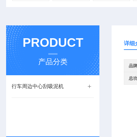
PRODUCT
详细
产品分类
品
总
行车周边中心刮吸泥机