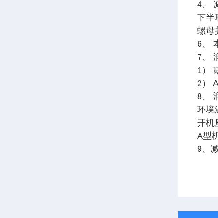
4、
下半
螺母
6、
7、
1）
2）
8、
环境
开机
A型
9、