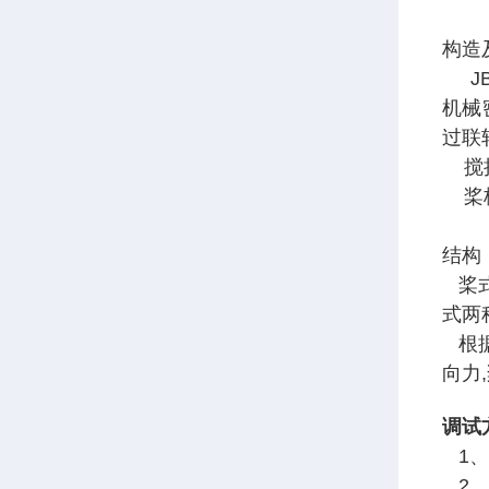
构造
JB
机械
过联
搅拌
桨板
结构
桨式
式两
根据
向力
调试
1、
2、