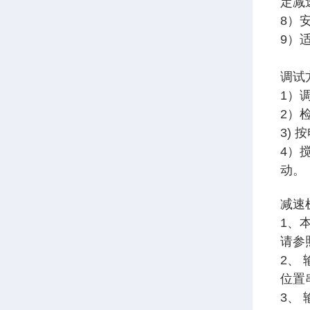
定减
8）
9）
调试
1）
2）
3)
4）
动。
减速
1、
请参
2、
位置
3、